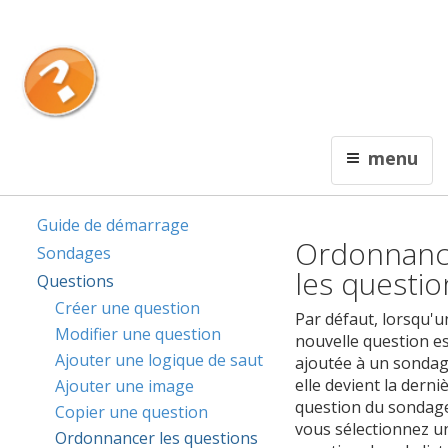
English
Contactez nous
Interceptum
menu
De l'information qui rapporte !
Guide de démarrage
Ordonnanc
Sondages
les questio
Questions
Créer une question
Par défaut, lorsqu'u
Modifier une question
nouvelle question e
Ajouter une logique de saut
ajoutée à un sondag
elle devient la derni
Ajouter une image
question du sondage
Copier une question
vous sélectionnez u
Ordonnancer les questions