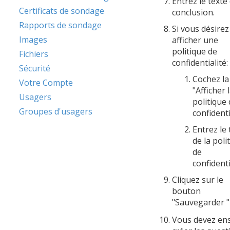
Entrez le texte
Certificats de sondage
conclusion.
Rapports de sondage
Si vous désirez
Images
afficher une
politique de
Fichiers
confidentialité:
Sécurité
Cochez la
Votre Compte
"Afficher 
Usagers
politique
Groupes d'usagers
confidenti
Entrez le 
de la poli
de
confidenti
Cliquez sur le
bouton
"Sauvegarder 
Vous devez ens