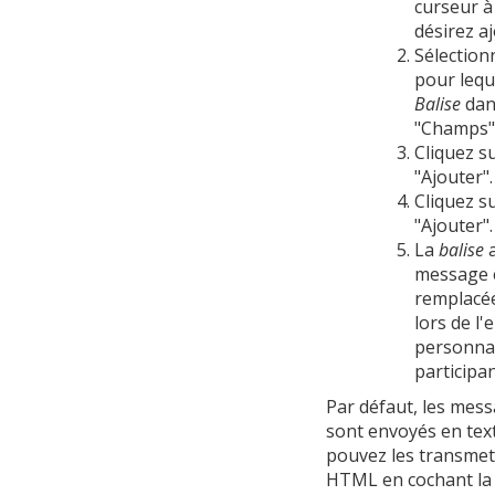
curseur à
désirez a
Sélection
pour lequ
Balise
dans
"Champs"
Cliquez s
"Ajouter".
Cliquez s
"Ajouter".
La
balise
a
message e
remplacée
lors de l
personna
participan
Par défaut, les mess
sont envoyés en tex
pouvez les transmet
HTML en cochant la 