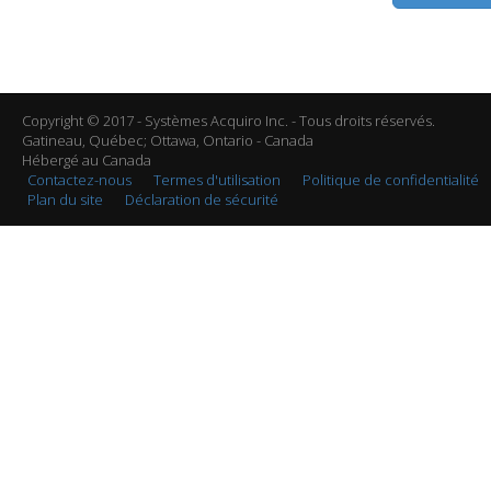
Copyright © 2017 - Systèmes Acquiro Inc. - Tous droits réservés.
Gatineau, Québec; Ottawa, Ontario - Canada
Hébergé au Canada
Contactez-nous
Termes d'utilisation
Politique de confidentialité
Plan du site
Déclaration de sécurité