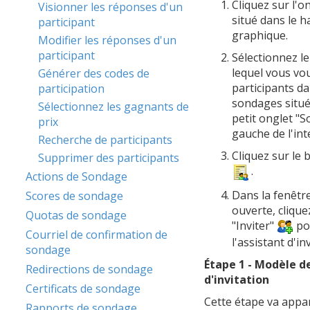
Cliquez sur l'
Visionner les réponses d'un
situé dans le h
participant
graphique.
Modifier les réponses d'un
participant
Sélectionnez l
lequel vous vou
Générer des codes de
participants dan
participation
sondages situ
Sélectionnez les gagnants de
petit onglet "S
prix
gauche de l'int
Recherche de participants
Cliquez sur le
Supprimer des participants
.
Actions de Sondage
Dans la fenêtre
Scores de sondage
ouverte, clique
Quotas de sondage
"Inviter"
po
Courriel de confirmation de
l'assistant d'in
sondage
Étape 1 - Modèle 
Redirections de sondage
d'invitation
Certificats de sondage
Cette étape va appa
Rapports de sondage