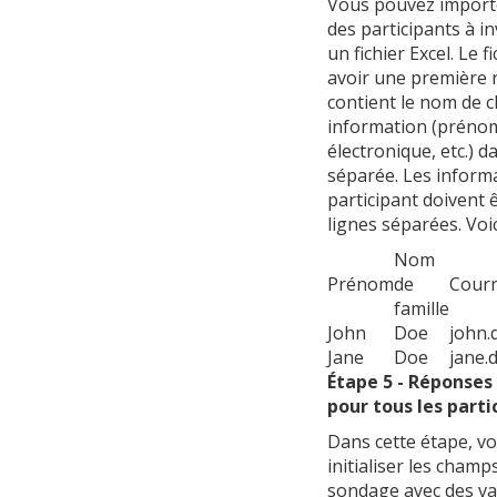
Vous pouvez importe
des participants à in
un fichier Excel. Le f
avoir une première 
contient le nom de 
information (prénom
électronique, etc.) 
séparée. Les inform
participant doivent 
lignes séparées. Voi
Nom
Prénom
de
Courr
famille
John
Doe
john.
Jane
Doe
jane.
Étape 5 - Réponse
pour tous les parti
Dans cette étape, v
initialiser les cham
sondage avec des va