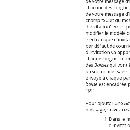
de votre message d'i
chacune des langues,
de votre message d'i
champ "Sujet du me
d'invitation". Vous 
modifier le modèle d
électronique d'invit
par défaut de courri
d'invitation va appa
chaque langue. Le m
des
Balises
qui vont 
lorsqu'un message 
envoyé à chaque par
balise
est encadrée p
"$$".
Pour ajouter une
Ba
message, suivez ces 
Dans le 
d'invitati